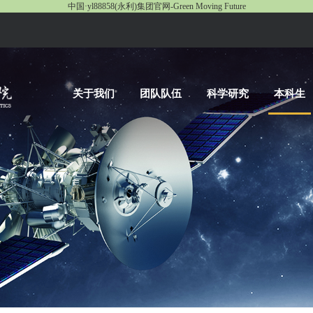
中国·yl88858(永利)集团官网-Green Moving Future
关于我们
团队队伍
科学研究
本科生