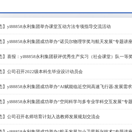
态】yl88858永利集团举办课堂互动方法专项指导交流活动
态】yl88858永利集团成功举办“诺贝尔物理学奖与航天发展”专题讲
态】喜报：yl88858永利集团获评优秀生产实习（社会课堂）队一等
态】公司召开2022级本科生毕业设计动员会
】yl88858永利集团成功举办“AI赋能临近空间高速飞行器:发展需
态】yl88858永利集团成功举办“空间科学与多专业学科交互发展”专
态】公司召开名师培育计划入选教师发展规划交流会
态】yl88858永利集团成功举办“航天发展与小卫星新兴技术”专题讲