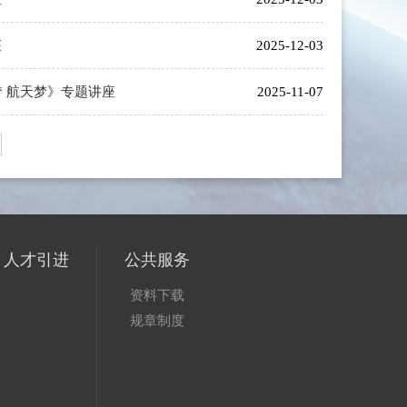
座
2025-12-03
梦 航天梦》专题讲座
2025-11-07
人才引进
公共服务
资料下载
规章制度