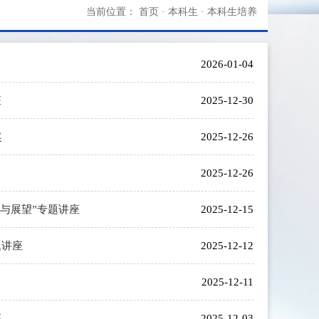
当前位置：
首页
·
本科生
·
本科生培养
2026-01-04
座
2025-12-30
奖
2025-12-26
2025-12-26
求与展望”专题讲座
2025-12-15
题讲座
2025-12-12
2025-12-11
座
2025-12-03