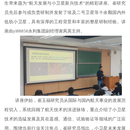
生带来题为“航天发展与小卫星新兴技术”的精彩讲座。崔
研究
员
先后参与或负责研制并发射了埃及二号卫星等十余颗国内外
低轨小卫星，具有深厚的工程背景和丰富的整星研制经验。讲
座由yl88858永利集团副经理谢凤英主持。
讲座伊始，崔玉福研究员从国际与国内航天事业的发展历
程切入，系统回顾了航天技术的演进脉络，重点介绍了小卫星
技术的迅猛发展及其在遥感、通信、试验验证等领域的广泛应
用。围绕当前行业关注焦点，崔
研究员
指出，小卫星未来发展