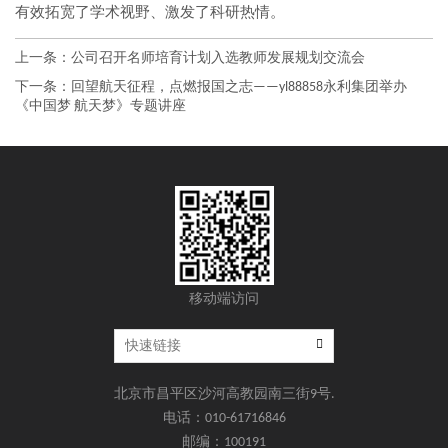
有效拓宽了学术视野、激发了科研热情。
上一条：
公司召开名师培育计划入选教师发展规划交流会
下一条：
回望航天征程，点燃报国之志——yl88858永利集团举办
《中国梦 航天梦》专题讲座
移动端访问
北京市昌平区沙河高教园南三街9号.
电话：010-61716846
邮编：100191