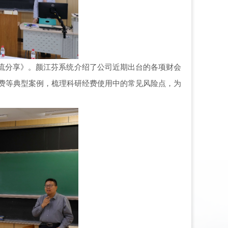
流分享》。颜江芬系统介绍了公司近期出台的各项财会
费等典型案例，梳理科研经费使用中的常见风险点，为