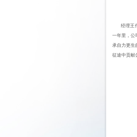
经理王
一年里
，
公
承自力更生
征途中贡献