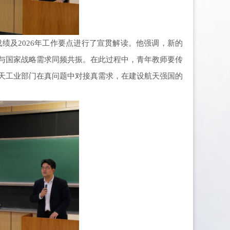
绩及202
6
年工作要点进行了宣贯解读。他强调，
新的
与国家战略需求同频共振。在此过程中，
青年教师要传
天工业部门在真问题中
对接
真需求，在建设航天强国的