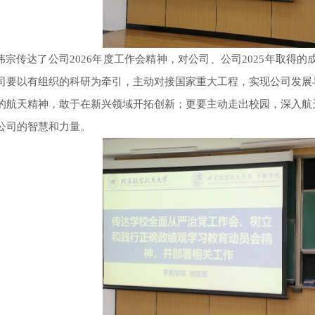
伟宗传达了公司202
6
年
度
工作会精神，对公司、公司202
5
年取得的成
司要以
有组织的科研
为牵引
，
主动对接国家重大工程，实现公司发展
的航天精神，敢于在
新兴
领域开拓创新；更要主动走出校园，深入航
公司的智慧和力量。