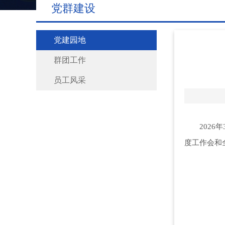
党群建设
党建园地
群团工作
员工风采
2026
度工作会和