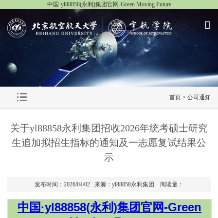
中国·yl88858(永利)集团官网-Green Moving Future
首页
>
公司通知
关于yl88858永利集团招收2026年统考硕士研究
生追加拟招生指标的通知及一志愿复试结果公
示
发布时间：2026/04/02 来源：yl88858永利集团 阅读量：