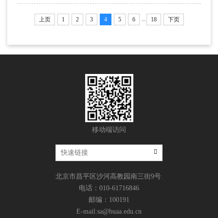
...
上页
1
2
3
4
5
6
18
下页
移动端访问
北京市昌平区沙河高教园南三街9号.
电话：010-61716846
邮编：100191
E-mail:sa@buaa.edu.cn