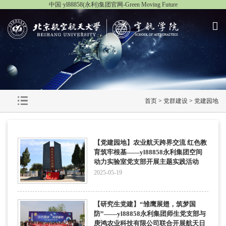
中国·yl88858(永利)集团官网-Green Moving Future
首页
>
党群建设
>
党建园地
【党建园地】农业航天跨界交流 红色教
育筑牢根基——yl88858永利集团空间
动力实验室党支部开展主题实践活动
2025-05-19
【研究生党建】“雏鹰展翅，筑梦国
防”——yl88858永利集团师生党支部与
庚鸿农业科技有限公司联合开展航天日